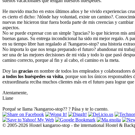
sueños vacacionales que tengan nuestros huéspedes.
He movido mucho en estos últimos años y he vivido experiencias cru
es cierto el dicho: ?dónde hay voluntad, existe un camino?. Conocimi
nuevas me hicieron tirar fuera borda parte de mis creencias y cambia
aspectos.
No se puede expresar con un simple ?gracias? lo que hicieron mis ami
buenas ganas. Su entrega incondicional ha sido mi mejor regalo. A par
en su tiempo libre han regalado al ?kangaroo-stop? una historia extrao
No importa lo que nos tenga preparado el futuro? abandonar mi trabaj
ser una de las mejores decisiones de mi vida y todo lo que pasó desp
camino correcto, porque al fin y al cabo, el camino es la meta.
Doy las
gracias
en nombre de todos los empleados y colaboradores de
a todos los huéspedes su visita
, porque son los únicos responsables d
extraordinaria reciba muchos clientes más en el futuro para lograr que 
Atentamente,
Liane
Porqué se llama ?kangaroo-stop?? ? Pása y te lo cuento.
© 2005-2026 Hostel kangaroo-stop - the international Hostel & Back