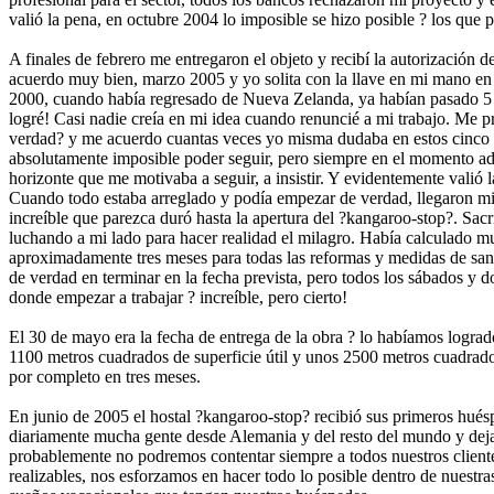
valió la pena, en octubre 2004 lo imposible se hizo posible ? los que p
A finales de febrero me entregaron el objeto y recibí la autorización de
acuerdo muy bien, marzo 2005 y yo solita con la llave en mi mano en 
2000, cuando había regresado de Nueva Zelanda, ya habían pasado 5 a
logré! Casi nadie creía en mi idea cuando renuncié a mi trabajo. Me 
verdad? y me acuerdo cuantas veces yo misma dudaba en estos cinco
absolutamente imposible poder seguir, pero siempre en el momento ade
horizonte que me motivaba a seguir, a insistir. Y evidentemente valió 
Cuando todo estaba arreglado y podía empezar de verdad, llegaron m
increíble que parezca duró hasta la apertura del ?kangaroo-stop?. Sacr
luchando a mi lado para hacer realidad el milagro. Había calculado mu
aproximadamente tres meses para todas las reformas y medidas de san
de verdad en terminar en la fecha prevista, pero todos los sábados y
donde empezar a trabajar ? increíble, pero cierto!
El 30 de mayo era la fecha de entrega de la obra ? lo habíamos logra
1100 metros cuadrados de superficie útil y unos 2500 metros cuadrado
por completo en tres meses.
En junio de 2005 el hostal ?kangaroo-stop? recibió sus primeros hués
diariamente mucha gente desde Alemania y del resto del mundo y de
probablemente no podremos contentar siempre a todos nuestros cliente
realizables, nos esforzamos en hacer todo lo posible dentro de nuestras