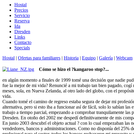
Hostal
Precios
Servicio
Reserva
Ida
Dresden
Links
Contacto
Specials
Hostal
|
Ofertas para familiares
|
Historia
|
Equipo
|
Galería
|
Webcam
Cómo se hizo el ?kangaroo stop?...
en algún momento a finales de 1999 tomé una decisión que nadie pud
fue la mejor de mi vida? Renuncié a mi trabajo tan bien pagado, cogí 
meses, sola, en Nueva Zelanda, al otro lado del globo, con el propósit
vida.
Cuando tomé el camino de regreso estaba segura de dejar mi profesión?
alternativa, pero si esto iba a funcionar así de fácil, solo lo sabían las 
trabajo a tiempo parcial, empezando a comprobar tranquilamente las po
Dresden. En otoño del 2002 me despedí definitivamente de mis compa
En junio 2003 descubrí el objeto actual ? con lo cual empezaban las n
vendedores, bancos y administraciones. Como no disponía del 25% de 
profesional para el sector, todos los bancos rechazaron mi proyecto y