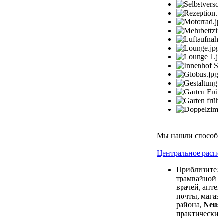
Мы нашли способ 
Центральное рас
Приблизител
трамвайной 
врачей, апт
почты, мага
района,
Neu
практически