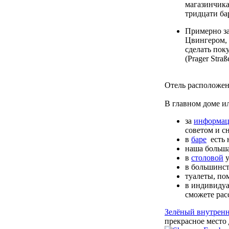
магазинчика
тридцати ба
Примерно за
Цвингером, 
сделать поку
(Prager Straß
Отель расположе
В главном доме ил
за
информац
советом и с
в
баре
есть 
наша больша
в
столовой
у
в большинст
туалеты, по
в индивидуа
сможете рас
Зелёный внутрен
прекрасное место