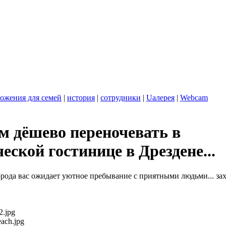
ожения для семей
|
история
|
сотрудники
|
Uалерея
|
Webcam
м дёшево переночевать в
еской гостинице в Дрездене...
орода вас ожидает уютное пребывание с приятными людьми... зах