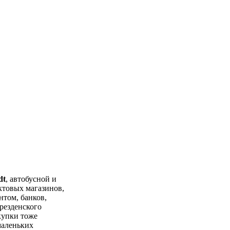
dt
, автобусной и
ктовых магазинов,
нтом, банков,
Дрезденского
купки тоже
маленьких