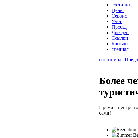
гостиница
Цены
Cервис
Учет
Проезд
Дрезден
Ссылки
Контакт
специал
гостиница
|
Предл
Более че
туристич
Прямо в центре г
сами!