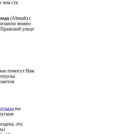
 чем ста
орода
(Altstadt) с
 желании можно
на Пражской улице
.
рые помогут Вам
отпуска
советов
отдыха
вы
пуском
ездена, это
уть!