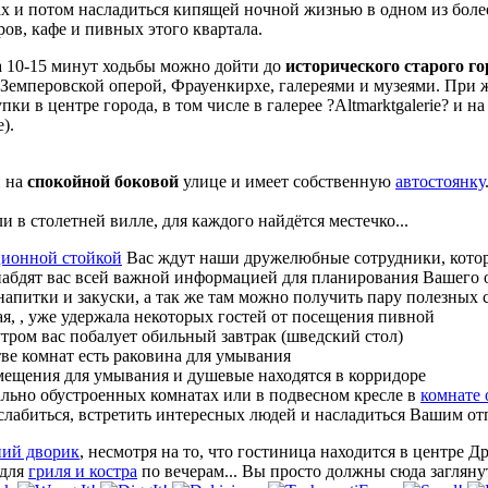
х и потом насладиться кипящей ночной жизнью в одном из более
ров, кафе и пивных этого квартала.
 10-15 минут ходьбы можно дойти до
исторического старого г
Земперовской оперой, Фрауенкирхе, галереями и музеями. При
пки в центре города, в том числе в галерее ?Altmarktgalerie? и 
e).
н на
спокойной боковой
улице и имеет собственную
автостоянку
и в столетней вилле, для каждого найдётся местечко...
ионной стойкой
Вас ждут наши дружелюбные сотрудники, кото
набдят вас всей важной информацией для планирования Вашего 
напитки и закуски, а так же там можно получить пару полезных 
я, , уже удержала некоторых гостей от посещения пивной
тром вас побалует обильный завтрак (шведский стол)
ве комнат есть раковина для умывания
мещения для умывания и душевые находятся в корридоре
льно обустроенных комнатах или в подвесном кресле в
комнате 
слабиться, встретить интересных людей и насладиться Вашим от
ний дворик
, несмотря на то, что гостиница находится в центре Др
 для
гриля и костра
по вечерам... Вы просто должны сюда заглян