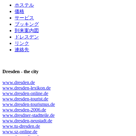
ホステル
価格
サービス
ブッキング
到来案内図
ドレスデン
リンク
連絡先
Dresden - the city
www.dresden.de
www.dresden-lexikon.de
www.dresden-online.de
www.dresden-tourist.de
www.dresden-tourismus.de
www.dresden-2006.de
www.dresdner-stadtteile.de
www.dresden-neustadt.de
www.tu-dresden.de
www.sz-online.de