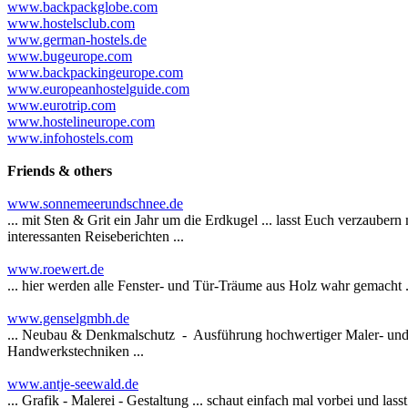
www.backpackglobe.com
www.hostelsclub.com
www.german-hostels.de
www.bugeurope.com
www.backpackingeurope.com
www.europeanhostelguide.com
www.eurotrip.com
www.hostelineurope.com
www.infohostels.com
Friends & others
www.sonnemeerundschnee.de
... mit Sten & Grit ein Jahr um die Erdkugel ... lasst Euch verzauber
interessanten Reiseberichten ...
www.roewert.de
... hier werden alle Fenster- und Tür-Träume aus Holz wahr gemacht .
www.genselgmbh.de
... Neubau & Denkmalschutz - Ausführung hochwertiger Maler- und Pu
Handwerkstechniken ...
www.antje-seewald.de
... Grafik - Malerei - Gestaltung ... schaut einfach mal vorbei und lass