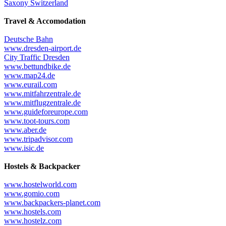
Saxony Switzerland
Travel & Accomodation
Deutsche Bahn
www.dresden-airport.de
City Traffic Dresden
www.bettundbike.de
www.map24.de
www.eurail.com
www.mitfahrzentrale.de
www.mitflugzentrale.de
www.guideforeurope.com
www.toot-tours.com
www.aber.de
www.tripadvisor.com
www.isic.de
Hostels & Backpacker
www.hostelworld.com
www.gomio.com
www.backpackers-planet.com
www.hostels.com
www.hostelz.com