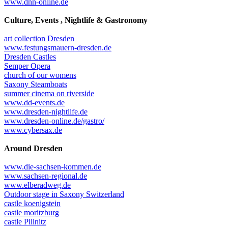
www.dnn-online.de
Culture, Events , Nightlife & Gastronomy
art collection Dresden
www.festungsmauern-dresden.de
Dresden Castles
Semper Opera
church of our womens
Saxony Steamboats
summer cinema on riverside
www.dd-events.de
www.dresden-nightlife.de
www.dresden-online.de/gastro/
www.cybersax.de
Around Dresden
www.die-sachsen-kommen.de
www.sachsen-regional.de
www.elberadweg.de
Outdoor stage in Saxony Switzerland
castle koenigstein
castle moritzburg
castle Pillnitz