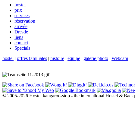
hostel
prix
services
réservation
arrivée
Dresde
liens
contact
Specials
hostel
|
offres familiales
|
histoire
|
équipe
|
galerie photo
|
Webcam
© 2005-2026 Hostel kangaroo-stop - the international Hostel & Back